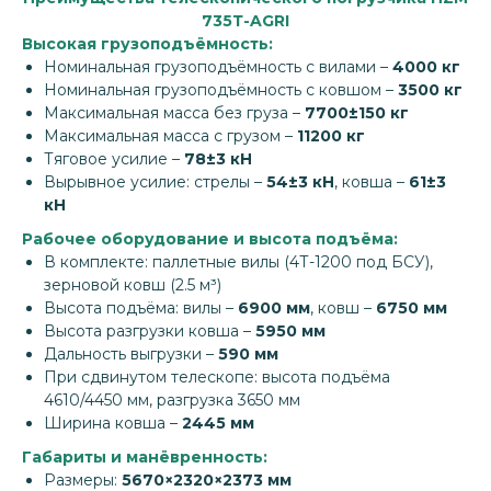
735Т-AGRI
Высокая грузоподъёмность:
Номинальная грузоподъёмность с вилами –
4000 кг
Номинальная грузоподъёмность с ковшом –
3500 кг
Максимальная масса без груза –
7700±150 кг
Максимальная масса с грузом –
11200 кг
Тяговое усилие –
78±3 кН
Вырывное усилие: стрелы –
54±3 кН
, ковша –
61±3
кН
Рабочее оборудование и высота подъёма:
В комплекте: паллетные вилы (4Т-1200 под БСУ),
зерновой ковш (2.5 м³)
Высота подъёма: вилы –
6900 мм
, ковш –
6750 мм
Высота разгрузки ковша –
5950 мм
Дальность выгрузки –
590 мм
При сдвинутом телескопе: высота подъёма
4610/4450 мм, разгрузка 3650 мм
Ширина ковша –
2445 мм
Габариты и манёвренность:
Размеры:
5670×2320×2373 мм