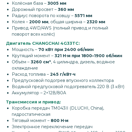
Колёсная база –
3005 мм
Дорожный просвет –
360 мм
Радиус поворота по ковшу –
5571 мм
Колея –
2000 мм
, общая ширина –
2320 мм
Привод 4WD/4WS (полный привод и полный
поворот всех колёс)
Двигатель CHANGCHAI 4G33TC:
Мощность –
70 кВт при 2400 об/мин
Крутящий момент –
321 Н·м при 1800–1900 об/мин
Объём –
3260 см³
, 4 цилиндра, дизель, водяное
охлаждение
Расход топлива –
245 г/кВт·ч
Предпусковой подогрев впускного коллектора
Водяной предпусковой подогреватель 220 В (3 кВт)
Аккумулятор – 2×12В/80А
Трансмиссия и привод:
Коробка передач TM043II (DLUCHI, China),
гидростатическая
Тяговый момент –
800 Н·м
Электронное переключение передач