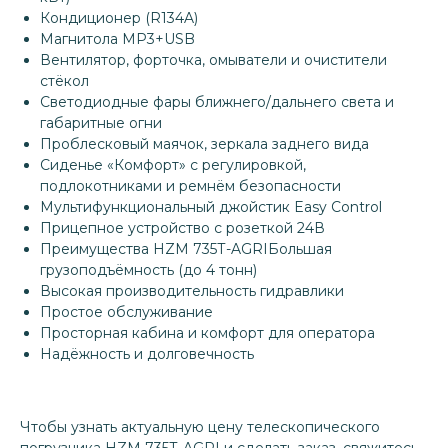
Кондиционер (R134A)
Магнитола MP3+USB
Вентилятор, форточка, омыватели и очистители
стёкол
Светодиодные фары ближнего/дальнего света и
габаритные огни
Проблесковый маячок, зеркала заднего вида
Сиденье «Комфорт» с регулировкой,
подлокотниками и ремнём безопасности
Мультифункциональный джойстик Easy Control
Прицепное устройство с розеткой 24В
Преимущества HZM 735Т-AGRIБольшая
грузоподъёмность (до 4 тонн)
Высокая производительность гидравлики
Простое обслуживание
Просторная кабина и комфорт для оператора
Надёжность и долговечность
Чтобы узнать актуальную цену телескопического
погрузчика HZM 735Т-AGRI и сделать заказ, свяжитесь