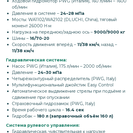
Ходовой гидромотор PWG (Италия), 160 л/мин – 1600
об/мин
Давление в системе –
24–28 мПа
Мосты: WA1102/WA2102 (DLUCHI, China), тяговый
момент 26000 Н·м
Нагрузка на переднюю/заднюю ось –
9000/9000 кг
Шины –
16/70-20
Скорость движения: вперёд –
11/38 км/ч
, назад –
11/38 км/ч
Гидравлическая система:
Насос PWG (Италия), 175 л/мин – 2000 об/мин
Давление –
24–30 мПа
Четырёхконтурный распределитель (PWG, Italy)
Мультифункциональный джойстик Easy Control
Автоматическое выдвижение стрелы при подъёме и
сдвижение при опускании
Страховочный гидрозамок (PWG, Italy)
Время рабочего цикла –
16.4 сек
Гидробак –
180 л (заправочный объём 160 л)
Система рулевого управления:
Гидравлическая, чувствительная к нагрузке